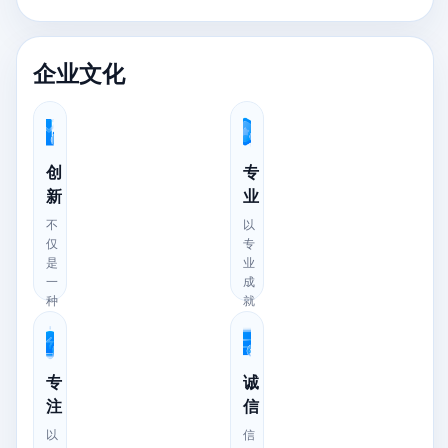
企业文化
创
专
新
业
不
以
仅
专
是
业
一
成
种
就
态
品
度
质
更
以
是
专
专
诚
一
业
注
信
种
开
信
拓
以
信