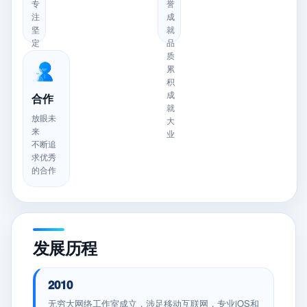
念
辉
专
誉
煌
注
成
坚
就
定
品
信
质
念
累
以
积
专
成
合作
注
就
放眼未
创
大
来
造
业
不断追
奇
求优秀
迹
的合作
发展历程
2010
无穷大网络工作室成立，涉足移动互联网，专业iOS和