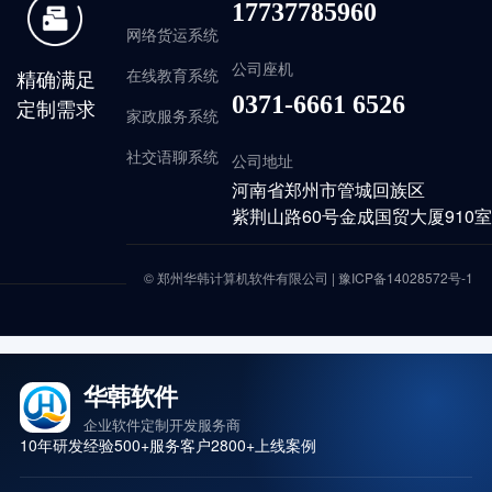
17737785960
网络货运系统
公司座机
精确满足
在线教育系统
0371-6661 6526
定制需求
家政服务系统
社交语聊系统
公司地址
河南省郑州市管城回族区
紫荆山路60号金成国贸大厦910室
© 郑州华韩计算机软件有限公司 |
豫ICP备14028572号-1
华韩软件
企业软件定制开发服务商
10年研发经验
500+服务客户
2800+上线案例